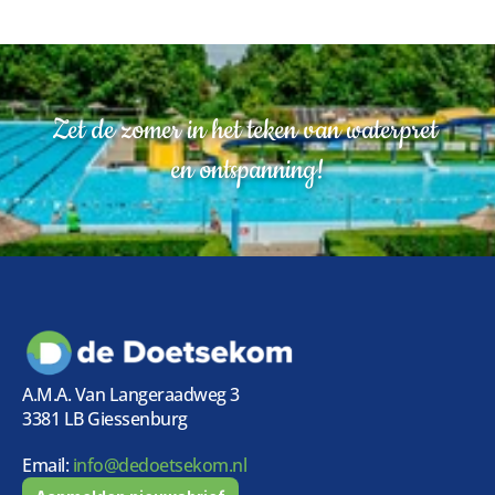
Zet de zomer in het teken van waterpret 
en ontspanning!
A.M.A. Van Langeraadweg 3
3381 LB Giessenburg
Email:
 info@dedoetsekom.nl